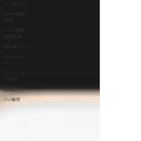
バッテリー
iPhone画面
修理
iPhone悪徳
修理業者
料金値下げ
iPhoneクリ
ーニング
iPhoneカメ
ラ修理
機種説明
iPad修理