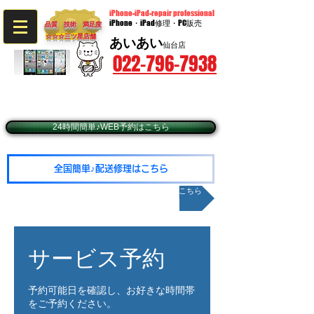
iPhone-iPad-repair professional
iPhone・iPad修理・PC販売
品質 技術 満足度
☆☆☆​三ツ星店舗
あいあい
仙台店
022-796-7938
〒980-0014 宮城県仙台市青葉区本町2-9-20​ BIビル3階
​（JR仙台駅西口徒歩5分・仙台市営地下鉄広瀬通駅東2出口徒歩1分）
☆予約優先☆毎週火・水曜日定休（年末年始除く）
☆営業時間10：00～19：00（最終受付18：30
24時間簡単♪WEB予約はこちら
全国簡単♪配送修理はこちら
メールお問い合わせはこちら
サービス予約
予約可能日を確認し、お好きな時間帯
をご予約ください。