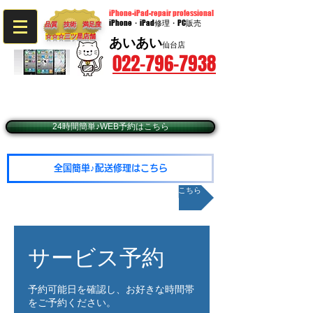
iPhone-iPad-repair professional
iPhone・iPad修理・PC販売
品質 技術 満足度
☆☆☆​三ツ星店舗
あいあい
仙台店
022-796-7938
〒980-0014 宮城県仙台市青葉区本町2-9-20​ BIビル3階
​（JR仙台駅西口徒歩5分・仙台市営地下鉄広瀬通駅東2出口徒歩1分）
☆予約優先☆毎週火・水曜日定休（年末年始除く）
☆営業時間10：00～19：00（最終受付18：30
24時間簡単♪WEB予約はこちら
全国簡単♪配送修理はこちら
メールお問い合わせはこちら
サービス予約
予約可能日を確認し、お好きな時間帯
をご予約ください。