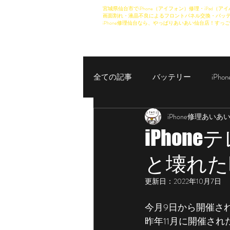
宮城県仙台市でiPhone（アイフォン）修理・iPad（アイ
画面割れ・液晶不良によるフロントパネル交換・バッテ
iPhone修理仙台なら、やっぱりあいあい仙台店！すっご
全ての記事
バッテリー
iPh
iPhone修理あいあ
iPhoneカメラ修理
機種説明
iPhon
と壊れた
更新日：
2022年10月7日
今月9日から開催さ
昨年11月に開催さ