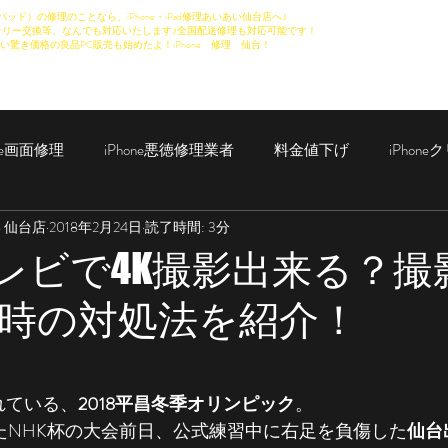
パッド）の修理のことなら、iPhone・iPad修理あいあい仙台店へ♪
リー交換等、なんでも対応いたします♪全国配送修理も対応可能です！
い驚き価格の良品PC販売も始めたよ！iPhone 修理 仙台！
one画面修理
iPhone悪徳修理業者
料金値下げ
iPhon
い 仙台店
2018年2月24日
読了時間: 3分
iPad修理
eテレビで4K撮影出来る？
時の対処法を紹介！
れている、
2018平昌冬季オリンピック
。
れたNHK杯の大会前日、公式練習中に右足を負傷した
仙台