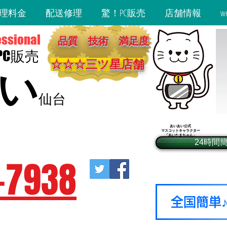
理料金
配送修理
驚！PC販売
店舗情報
w
essional
品質 技術 満足度
・PC販売
☆☆☆​三ツ星店舗
い
仙台
iPhoneの事なら、
​なんでもご相談
くださいにゃっ！
あいあい公式
マスコットキャラクター
2-9-20​ BIビル3階
「あいたまちゃん」​
24時間
営地下鉄広瀬通駅東2出口徒歩1分）
-7938
全国簡単
休（年末年始除く）
受付18：30