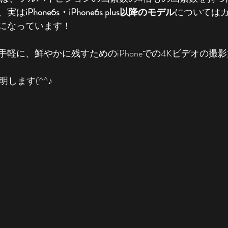
、実は
iPhone6s・iPhone6s plus以降のモデル
についてはカ
になっています！
軽に、鮮やかに残すためのiPhoneでの4Kビデオの撮
明します(^^♪