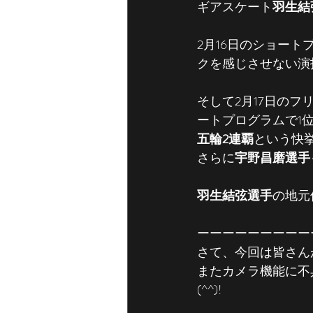
ギアスケート
羽生結
2月16日のショー
クを感じさせない演
そして2月17日の
ートプログラムで1
五輪2連覇
という快挙
さらに
宇野昌磨選手
羽生結弦選手
の地元
ーーーーーーーーー
さて、今回は皆さんが
またカメラ機能に不
(^^)!