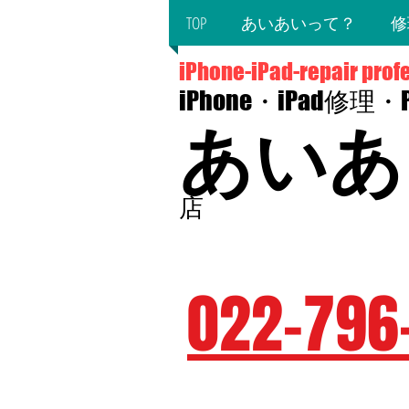
TOP
あいあいって？
修
iPhone-iPad-repair prof
iPhone・iPad修理
あいあ
店
〒980-0014 宮城県仙台市青葉区本町
​（JR仙台駅西口徒歩5分・仙台市
022-796
☆予約優先☆毎週火・水曜日定
☆営業時間10：00～19：00（最終