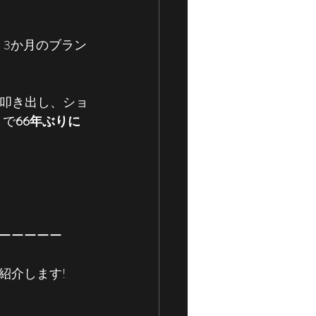
、3か月のブラン
叩き出し、ショ
トで
66年ぶりに
ーーーーー
紹介します!