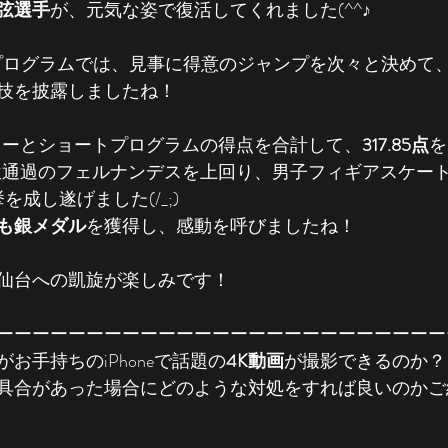
弦選手
が、元気な姿で復活してくれました(^^♪
トプログラムでは、見事に得意のジャンプを次々と決めて
技を披露しましたね！
フリーとショートプログラムの得点を合計して、
317.85点
を
位通過のフェルナンデスを上回り、男子フィギアスケー
を成し遂げました(/_;)
も銀メダル
を獲得し、感動を呼びましたね！
仙台への凱旋が楽しみです！
ーーーーーーーーーーーーーーーーーーーーーーーーー
お手持ちのiPhoneで話題の
4K動画
が撮影できるのか？
具合があった場合にどのような対処をすれば良いのかご