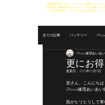
宮城県仙台市でiPhone（アイフォン）修理・iPad（アイ
画面割れ・液晶不良によるフロントパネル交換・バッテ
iPhone修理仙台なら、やっぱりあいあい仙台店！すっご
全ての記事
バッテリー
iPh
iPhone修理あいあ
iPhoneカメラ修理
機種説明
更にお得
更新日：
2022年10月7日
皆さん、こんにちは
iPhone修理あいあ
肌がヒリヒリして寒