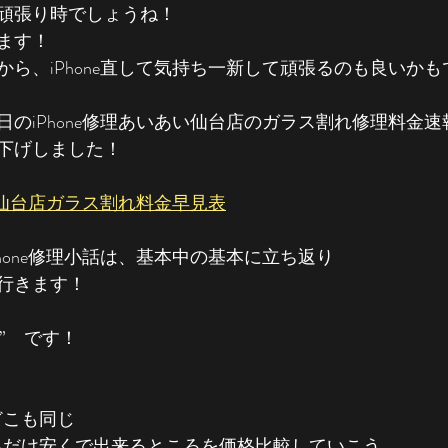
頑張り時でしょうね！
ます！
ら、iPhone直して気持ち一新して頑張るのも良いかも
のiPhone修理あいあい仙台店のガラス割れ修理料金速
下げしました！
あい仙台店ガラス割れ料金早見表
hone修理小話は、基本中の基本に立ち返り
行きます！
て”　です！
てどこも同じ
出来るだけ安くで出来るところを価格比較していこう