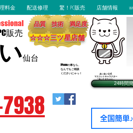
理料金
配送修理
驚！PC販売
店舗情報
w
essional
品質 技術 満足度
・PC販売
☆☆☆​三ツ星店舗
い
仙台
iPhoneの事なら、
​なんでもご相談
くださいにゃっ！
あいあい公式
マスコットキャラクター
2-9-20​ BIビル3階
「あいたまちゃん」​
24時間
営地下鉄広瀬通駅東2出口徒歩1分）
-7938
全国簡単
休（年末年始除く）
受付18：30