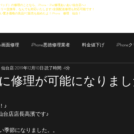
パッド）の修理のことなら、iPhone・iPad修理あいあい仙台店へ♪
リー交換等、なんでも対応いたします♪全国配送修理も対応可能です！
い驚き価格の良品PC販売も始めたよ！iPhone 修理 仙台！
one画面修理
iPhone悪徳修理業者
料金値下げ
iPhon
い 仙台店
2019年12月10日
読了時間: 4分
iPad修理
に修理が可能になりまし
！♪
い仙台店店長高濱です♪
い季節になりました。。