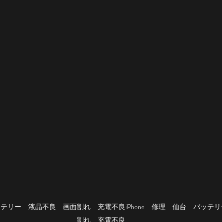
バッテリー　液晶不良　画面割れ　充電不良iPhone　修理　仙台　バッテ
割れ　充電不良