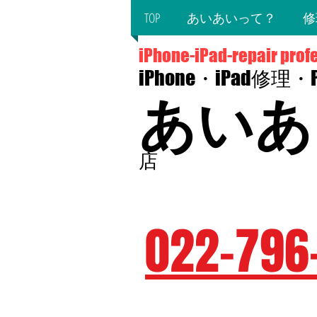
TOP
あいあいって？
修
iPhone-iPad-repair prof
iPhone・iPad修理
あいあ
店
〒980-0014 宮城県仙台市青葉区本町
​（JR仙台駅西口徒歩5分・仙台市
022-796
☆予約優先☆毎週火・水曜日定
☆営業時間10：00～19：00（最終