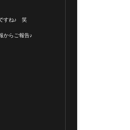
ですね♪　笑
報からご報告♪