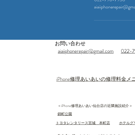
aiaiiphonerepair@gma
お問い合わせ
aiaiiphonerepair@gmail.com
022-7
​iPhone修理あいあいの修理料金メ
​＜iPhone修理あいあい仙台店の近隣施設紹介＞
​錦町公園
トヨタレンタリース宮城 本町店
ホテルグ