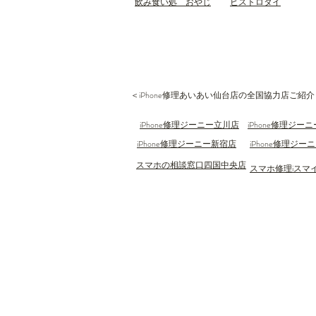
​飲み食い処 おやじ
ビストロタイ
​＜iPhone修理あいあい仙台店の全国協力店ご紹介
iPhone修理ジーニー立川店
iPhone修理ジー
iPhone修理ジーニー新宿​店
iPhone修理ジー
スマホの相談窓口四国中央店
スマホ修理iスマ