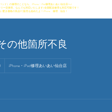
パッド）の修理のことなら、iPhone・iPad修理あいあい仙台店へ♪
リー交換等、なんでも対応いたします♪全国配送修理も対応可能です！
い驚き価格の良品PC販売も始めたよ！iPhone 修理 仙台！
o その他箇所不良
0
iPhone・iPad修理あいあい仙台店