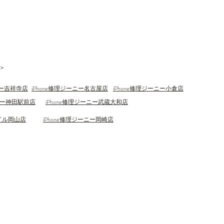
＞
ニー吉祥寺店
iPhone修理ジーニー名古屋店
iPhone修理ジーニー小倉​店
ニー神田駅前​店
iPhone修理ジーニー武蔵大和
店
イル岡山店
iPhone修理ジーニー岡崎
店