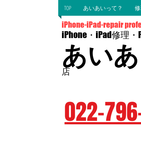
TOP
あいあいって？
修
iPhone-iPad-repair prof
iPhone・iPad修理
あいあ
店
〒980-0014 宮城県仙台市青葉区本町
​（JR仙台駅西口徒歩5分・仙台市
022-796
☆予約優先☆毎週火・水曜日定
☆営業時間10：00～19：00（最終