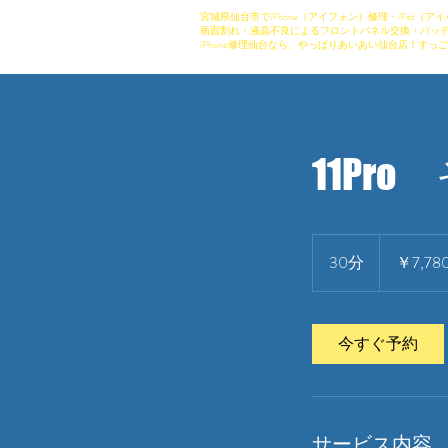
宮城県仙台市でiPhone（アイフォン）修理・iPad（アイ
画面割れ・液晶不良によるフロントパネル交換・バッテ
iPhone修理仙台なら、やっぱりあいあい仙台店！すっご
11Pr
7,780
円
30分
3
￥7,78
0
分
今すぐ予約
サービス内容