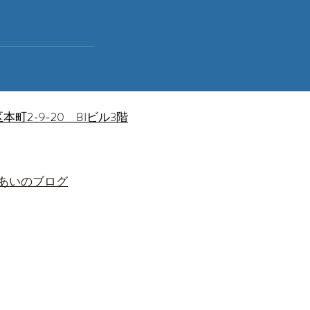
町2-9-20 BIビル3階
あいあいのブログ
最安修理ドットコム（​地域最安値で好評掲載中！）
​iPhone修理あいあい仙台店の掲載サイト紹介