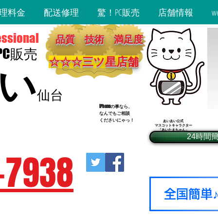
理料金
配送修理
驚！PC販売
店舗情報
w
essional
品質 技術 満足度
・PC販売
☆☆☆​三ツ星店舗
い
仙台
iPhoneの事なら、
​なんでもご相談
くださいにゃっ！
あいあい公式
マスコットキャラクター
2-9-20​ BIビル3階
「あいたまちゃん」​
24時間
営地下鉄広瀬通駅東2出口徒歩1分）
-7938
全国簡単
休（年末年始除く）
受付18：30