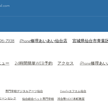
il.com
96-7938
iPhone修理あいあい仙台店
宮城県仙台市青葉区本
ニュー
24時間簡単WEB予約
アクセス
​iPhone修理
専門学校デジタルアーツ仙台
Datefmエフエム仙台
リーンセレク
仙台総合ペット専門学校
河合塾NEXT本町教室