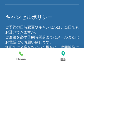
キャンセルポリシー
ご予約の日時変更やキャンセルは、当日でも
お受けできますが、
ご連絡を必ず予約時間前までにメールまたは
お電話にてお願い致します。
無断でご来店がなかった場合に、次回以降ご
来店をお断りする場合もございます。予めご
了承ください。
Phone
住所
連絡先
日本、宮城県仙台市青葉区本町２丁目
９-20 BIビル3階
022-796-7938
aiaiiphonerepair@gmail.com