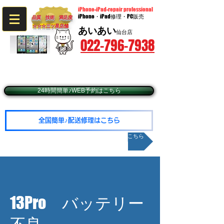
iPhone-iPad-repair professional
iPhone・iPad修理・PC販売
品質 技術 満足度
☆☆☆​三ツ星店舗
あいあい
仙台店
022-796-7938
〒980-0014 宮城県仙台市青葉区本町2-9-20​ BIビル3階
​（JR仙台駅西口徒歩5分・仙台市営地下鉄広瀬通駅東2出口徒歩1分）
☆予約優先☆毎週火・水曜日定休（年末年始除く）
☆営業時間10：00～19：00（最終受付18：30
24時間簡単♪WEB予約はこちら
全国簡単♪配送修理はこちら
メールお問い合わせはこちら
13Pro バッテリー
不良