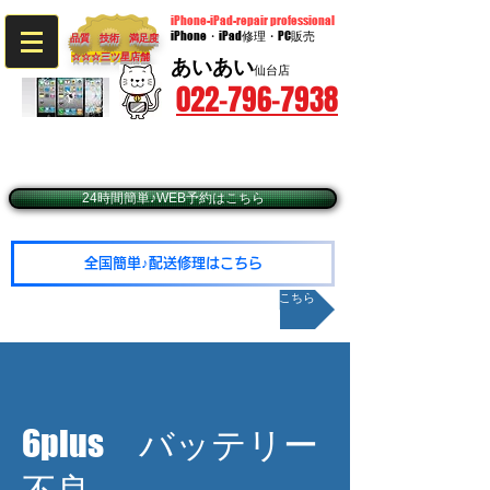
iPhone-iPad-repair professional
iPhone・iPad修理・PC販売
品質 技術 満足度
☆☆☆​三ツ星店舗
あいあい
仙台店
022-796-7938
〒980-0014 宮城県仙台市青葉区本町2-9-20​ BIビル3階
​（JR仙台駅西口徒歩5分・仙台市営地下鉄広瀬通駅東2出口徒歩1分）
☆予約優先☆毎週火・水曜日定休（年末年始除く）
☆営業時間10：00～19：00（最終受付18：30
24時間簡単♪WEB予約はこちら
全国簡単♪配送修理はこちら
メールお問い合わせはこちら
6plus バッテリー
不良