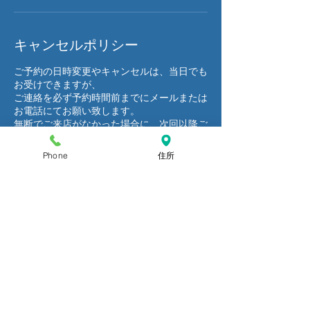
キャンセルポリシー
ご予約の日時変更やキャンセルは、当日でも
お受けできますが、
ご連絡を必ず予約時間前までにメールまたは
お電話にてお願い致します。
無断でご来店がなかった場合に、次回以降ご
来店をお断りする場合もございます。予めご
了承ください。
Phone
住所
連絡先
日本、宮城県仙台市青葉区本町２丁目
９-20 BIビル3階
022-796-7938
aiaiiphonerepair@gmail.com