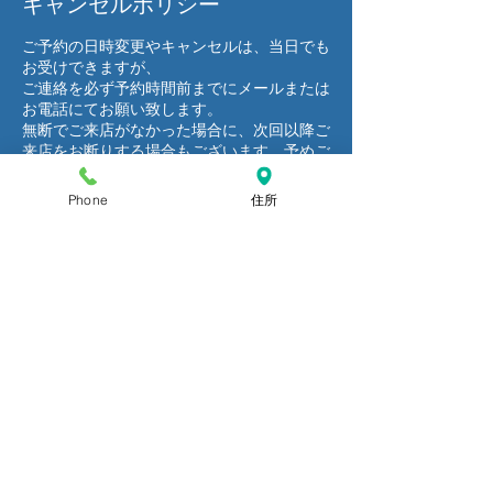
キャンセルポリシー
ご予約の日時変更やキャンセルは、当日でも
お受けできますが、
ご連絡を必ず予約時間前までにメールまたは
お電話にてお願い致します。
無断でご来店がなかった場合に、次回以降ご
来店をお断りする場合もございます。予めご
了承ください。
Phone
住所
連絡先
日本、宮城県仙台市青葉区本町２丁目
９-20 BIビル3階
022-796-7938
aiaiiphonerepair@gmail.com