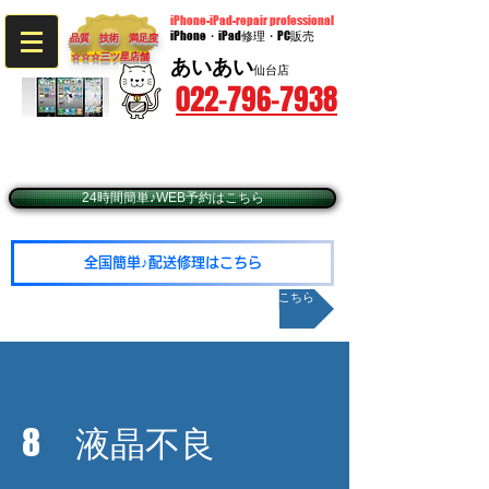
iPhone-iPad-repair professional
iPhone・iPad修理・PC販売
品質 技術 満足度
☆☆☆​三ツ星店舗
あいあい
仙台店
022-796-7938
〒980-0014 宮城県仙台市青葉区本町2-9-20​ BIビル3階
​（JR仙台駅西口徒歩5分・仙台市営地下鉄広瀬通駅東2出口徒歩1分）
☆予約優先☆毎週火・水曜日定休（年末年始除く）
☆営業時間10：00～19：00（最終受付18：30
24時間簡単♪WEB予約はこちら
全国簡単♪配送修理はこちら
メールお問い合わせはこちら
8 液晶不良