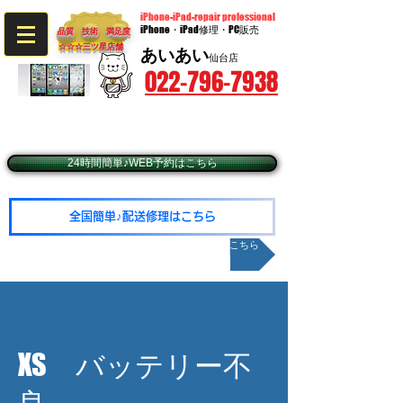
iPhone-iPad-repair professional
iPhone・iPad修理・PC販売
品質 技術 満足度
☆☆☆​三ツ星店舗
あいあい
仙台店
022-796-7938
〒980-0014 宮城県仙台市青葉区本町2-9-20​ BIビル3階
​（JR仙台駅西口徒歩5分・仙台市営地下鉄広瀬通駅東2出口徒歩1分）
☆予約優先☆毎週火・水曜日定休（年末年始除く）
☆営業時間10：00～19：00（最終受付18：30
24時間簡単♪WEB予約はこちら
全国簡単♪配送修理はこちら
メールお問い合わせはこちら
XS バッテリー不
良