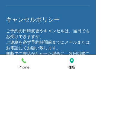
キャンセルポリシー
ご予約の日時変更やキャンセルは、当日でも
お受けできますが、
ご連絡を必ず予約時間前までにメールまたは
お電話にてお願い致します。
無断でご来店がなかった場合に、次回以降ご
来店をお断りする場合もございます。予めご
了承ください。
Phone
住所
連絡先
日本、宮城県仙台市青葉区本町２丁目
９-20 BIビル3階
022-796-7938
aiaiiphonerepair@gmail.com