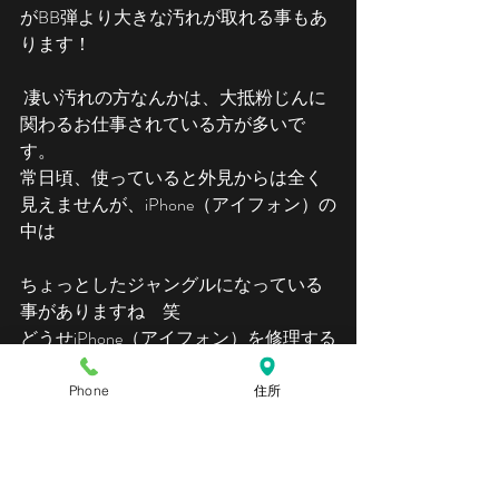
がBB弾より大きな汚れが取れる事もあ
ります！
 凄い汚れの方なんかは、大抵粉じんに
関わるお仕事されている方が多いで
す。
常日頃、使っていると外見からは全く
見えませんが、iPhone（アイフォン）の
中は
ちょっとしたジャングルになっている
事がありますね　笑
どうせiPhone（アイフォン）を修理する
なら、無料クリーニングで綺麗な状態
で
Phone
住所
使える店に修理に出しませんか？♪
iPhone修理あいあい仙台店では、様々な