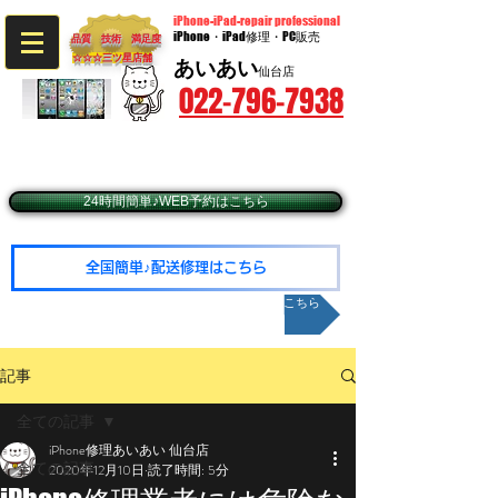
iPhone-iPad-repair professional
iPhone・iPad修理・PC販売
品質 技術 満足度
☆☆☆​三ツ星店舗
あいあい
仙台店
022-796-7938
〒980-0014 宮城県仙台市青葉区本町2-9-20​ BIビル3階
​（JR仙台駅西口徒歩5分・仙台市営地下鉄広瀬通駅東2出口徒歩1分）
☆予約優先☆毎週火・水曜日定休（年末年始除く）
☆営業時間10：00～19：00（最終受付18：30
24時間簡単♪WEB予約はこちら
全国簡単♪配送修理はこちら
メールお問い合わせはこちら
記事
全ての記事
iPhone修理あいあい 仙台店
全ての記事
2020年12月10日
読了時間: 5分