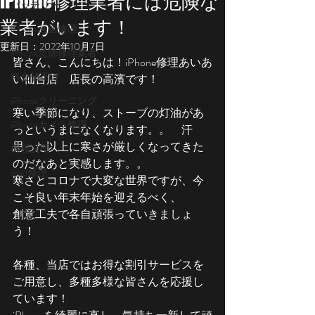
iPhone修理業者には危険な
バッテリー
業者がいます！
iPhone画面修理
更新日：
2022年10月7日
iPhone悪徳修理業者
皆さん、こんにちは！iPhone修理あいあ
料金値下げ
い仙台店　店長の高濱です！
iPhoneクリーニング
寒い季節になり、ストーブの灯油があ
iPhoneカメラ修理
っというまになくなります。。　汗
思った以上に寒さが厳しくなってきた
機種説明
のだなあと実感します。。
iPad修理
寒さとコロナで大変な世界ですが、今
こそ良い年末年始を迎えるべく、
創意工夫で各自頑張っていきましょ
う！
各種、当店ではお得な割引サービスを
ご用意し、多種多様な皆さんを応援し
ています！