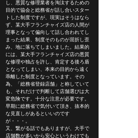
し、悪質な修理業者を淘汰するための
目的で協会と総務省が話し合いスター
トした制度ですが、現実はそうはなら
ず、某大手フランチャイズ店の人間が
理事となって偏向して話し合われてし
まった結果、制度そのものが屈折し歪
み、地に落ちてしまいました。結果的
には、某大手フランチャイズ店の悪質
な修理や独占を許し、肯定する後ろ盾
となってしまい、本来の目的から遠く
乖離した制度となっています。その
為、「総務省登録店舗」と称していて
も、それだけで判断して店舗選びは大
変危険です。十分な注意が必要です。
早期に総務省で気付いて頂き、抜本的
な見直しがあるといいのです
が・・・。
又、繋がる話でもありますが、大手で
店舗数が多いから安心というわけでも