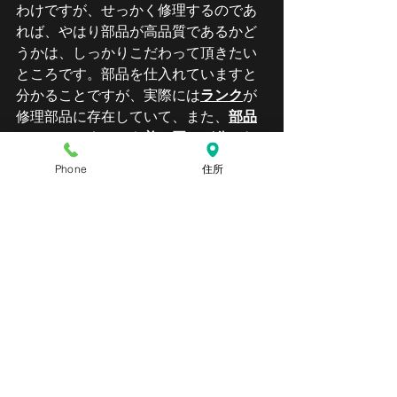
わけですが、せっかく修理するのであ
れば、やはり部品が高品質であるかど
うかは、しっかりこだわって頂きたい
ところです。部品を仕入れていますと
分かることですが、実際には
ランク
が
修理部品に存在していて、また、
部品
メーカーによっても善し悪しが分かれ
る
ことが分かります。
Phone
住所
たとえば、当店iPhone修理あいあい仙台
店では、高品質パネルの
ハイクオリテ
ィパネル
を利用して修理している為、
満足の品質での修理をご提供できてお
ります。有機Elを利用したiPhoneX以降
のパネルに使用するパネルも、同様に
高品質の最上位互換パネルを採用して
いますので、満足の再現性をご提供し
ています。
これらの、部品のランクにおいては、
お客様サイドからは、なかなか見抜け