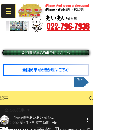
iPhone-iPad-repair professional
iPhone・iPad修理・PC販売
品質 技術 満足度
☆☆☆​三ツ星店舗
あいあい
仙台店
022-796-7938
〒980-0014 宮城県仙台市青葉区本町2-9-20​ BIビル3階
​（JR仙台駅西口徒歩5分・仙台市営地下鉄広瀬通駅東2出口徒歩1分）
☆予約優先☆毎週火・水曜日定休（年末年始除く）
☆営業時間10：00～19：00（最終受付18：30
24時間簡単♪WEB予約はこちら
全国簡単♪配送修理はこちら
メールお問い合わせはこちら
記事
全ての記事
iPhone修理あいあい 仙台店
全ての記事
2021年2月17日
読了時間: 7分