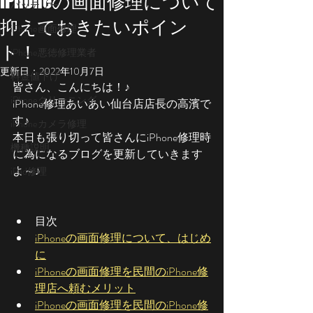
iPhoneの画面修理について
バッテリー
抑えておきたいポイン
iPhone画面修理
ト！
iPhone悪徳修理業者
更新日：
2022年10月7日
料金値下げ
皆さん、こんにちは！♪
iPhoneクリーニング
iPhone修理あいあい仙台店店長の高濱で
す♪
iPhoneカメラ修理
本日も張り切って皆さんにiPhone修理時
機種説明
に為になるブログを更新していきます
よ～♪
iPad修理
目次
iPhoneの画面修理について、はじめ
に
iPhoneの画面修理を民間のiPhone修
理店へ頼むメリット
iPhoneの画面修理を民間のiPhone修